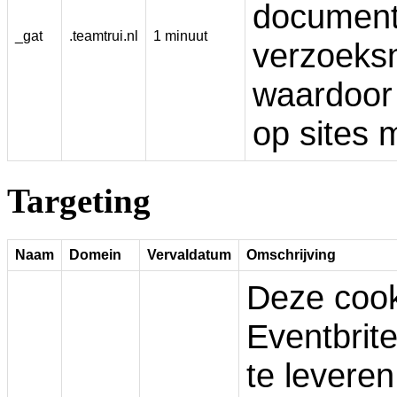
documenta
_gat
.teamtrui.nl
1 minuut
verzoeksn
waardoor
op sites 
Targeting
Naam
Domein
Vervaldatum
Omschrijving
Deze cook
Eventbrit
te leveren