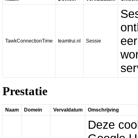
Ses
ont
eer
TawkConnectionTime
teamtrui.nl
Sessie
wor
ser
Prestatie
Naam
Domein
Vervaldatum
Omschrijving
Deze coo