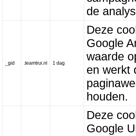
de analys
Deze cook
Google An
waarde op
_gid
.teamtrui.nl
1 dag
en werkt 
paginawee
houden.
Deze coo
Google Un