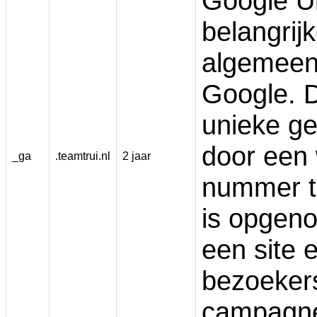
Google Un
belangrij
algemeen 
Google. D
unieke ge
door een 
_ga
.teamtrui.nl
2 jaar
nummer to
is opgeno
een site 
bezoekers
campagne